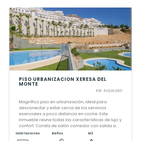
PISO URBANIZACION XERESA DEL
MONTE
REF: ALQUILADO
Magnífico piso en urbanización, ideal para
desconectar y estar cerca de los servicios
esenciales a poco distancia en coche. Este
inmueble reúne todas las características de lujo y
confort. Consta de salón comedor con salida a
una amplia terraza con unas vistas despejadas,
Habitaciones
Baños
M2
cocina office, equipada y amueblada. Habitación