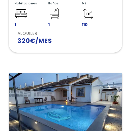
médicos y demás servicios esenciales.
Habitaciones
Baños
M2
1
1
110
ALQUILER
320€/MES