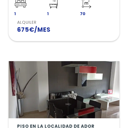
en suite y un aseo. Si esto es lo que estás
buscando, comunícate con nosotros.
1
1
70
ALQUILER
675€/MES
PISO EN LA LOCALIDAD DE ADOR