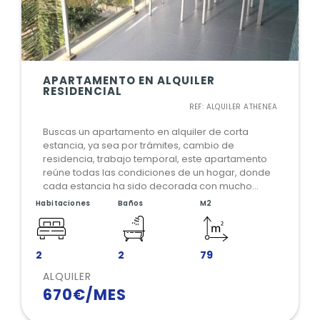
APARTAMENTO EN ALQUILER
RESIDENCIAL
REF: ALQUILER ATHENEA
Buscas un apartamento en alquiler de corta
estancia, ya sea por trámites, cambio de
residencia, trabajo temporal, este apartamento
reúne todas las condiciones de un hogar, donde
cada estancia ha sido decorada con mucho
cuidado, con todo lo necesario para hacer una
Habitaciones
Baños
M2
estancia cómoda. Ubicado en un residencia
cerca a todos los servicios básicos, parada de
autobús, centro médico, supermercados y
demás servicios.
2
2
79
ALQUILER
670€/MES