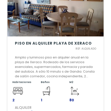
PISO EN ALQUILER PLAYA DE XERACO
REF: ALQUILADO
Amplio y luminoso piso en alquiler anual en la
playa de Xeraco. Rodeado de los servicios
esenciales, supermercados, farmacia y parada
del autobús. A sólo 10 minuto s de Gandia. Consta
de salón comedor, cocina independiente, 2
habitaciones dobles, un baño. Si esto es lo que
Habitaciones
Baños
M2
estás buscando comunícate con nosotros.
Estaremos encantados de poder ayudarte.
2
1
80
ALQUILER