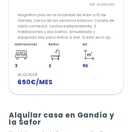
REF: ALQUILADO
Magnífico piso en la localidad de Ador a 10 de
Gandia, Cerca de los servicios básicos. Consta de
salón comedor, cocina independiente, 3
habitaciones y dos baños. Amueblado y
equipado listo para entrar a vivir. Si esto es lo que
estás buscando comunícate con nosotros.
Habitaciones
Baños
M2
3
2
90
ALQUILER
650€/MES
Alquilar casa en Gandía y
la Safor