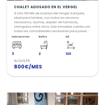
CHALET ADOSADO EN EL VERGEL
A sólo 100 Mts de la playa del Vergel, tranquila,
ideal para familias, con todos los servicios
necesarios, duchas, alquiler de hamacas,
chiringuitos entre otros. Este inmueble cuenta con
todas las comodidades necesarias para pasar
unas vacaciones sin preocupaciones, con piscina
Habitaciones
Baños
M2
de agua salada, solárium y dos terrazas. Sus 120
M2 de superficie, cuenta con tres habitaciones
dobles, cocina equipada, dos baños completos y
garaje. Dispone de Aire Acondicionado y WI-FI.
3
2
120
Rodeado de los servicios básicos,
ALQUILER
supermercados, farmacias, parada del autobús,
800€/MES
cafeterías y restaurantes. Si esto es lo que estás
buscando, comunícate con nosotros.