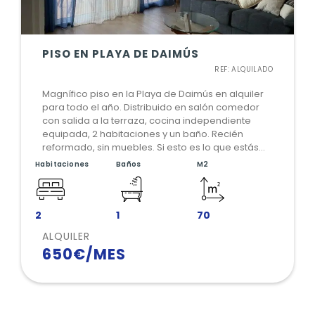
PISO EN PLAYA DE DAIMÚS
REF: ALQUILADO
Magnífico piso en la Playa de Daimús en alquiler
para todo el año. Distribuido en salón comedor
con salida a la terraza, cocina independiente
equipada, 2 habitaciones y un baño. Recién
reformado, sin muebles. Si esto es lo que estás
buscando comunícate con nosotros.
Habitaciones
Baños
M2
2
1
70
ALQUILER
650€/MES