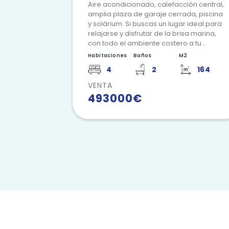
Amplia cocina totalmente equipada.
Aire acondicionado, calefacción central,
amplia plaza de garaje cerrada, piscina
y solárium. Si buscas un lugar ideal para
relajarse y disfrutar de la brisa marina,
con todo el ambiente costero a tu
alcance todo el año, este apartamento
Habitaciones
Baños
M2
tiene todo lo que estás buscando.
4
2
164
Contáctanos si deseas más
información, estaremos encantados de
VENTA
ayudarte.
493000€