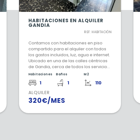
HABITACIONES EN ALQUILER
GANDIA
REF: HABITACIÓN
Contamos con habitaciones en piso
compartido para el alquiler con todos
los gastos incluidos, luz, agua e internet.
Ubicado en una de las calles céntricas
de Gandia, cerca de todos los servicios
básicos del día a día, supermercados,
Habitaciones
Baños
M2
centro médicos y demás servicios
1
1
110
esenciales.
ALQUILER
320€/MES