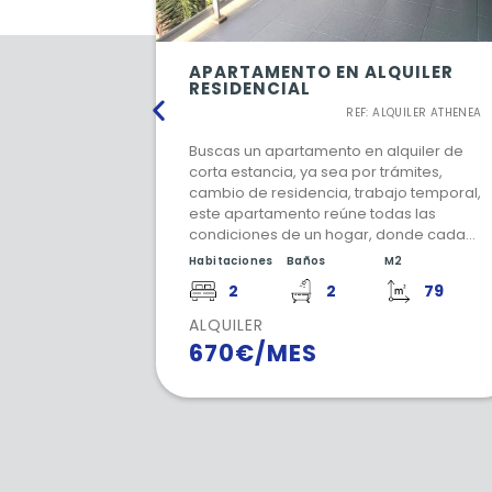
APARTAMENTO EN ALQUILER
RESIDENCIAL
REF: ALQUILER ATHENEA
Buscas un apartamento en alquiler de
corta estancia, ya sea por trámites,
cambio de residencia, trabajo temporal,
este apartamento reúne todas las
condiciones de un hogar, donde cada
estancia ha sido decorada con mucho
Habitaciones
Baños
M2
cuidado, con todo lo necesario para
2
2
79
hacer una estancia cómoda. Ubicado
en un residencia cerca a todos los
ALQUILER
servicios básicos, parada de autobús,
670€/MES
centro médico, supermercados y
demás servicios.