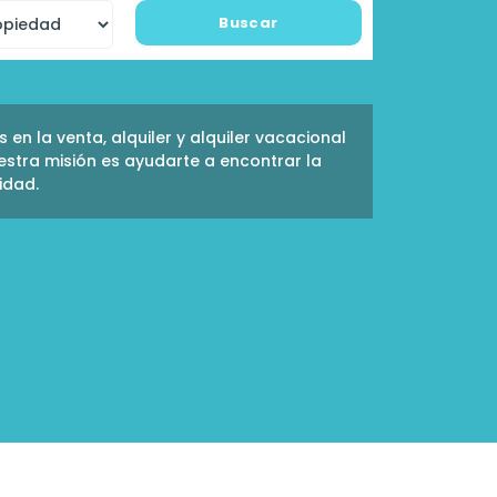
Buscar
en la venta, alquiler y alquiler vacacional
estra misión es ayudarte a encontrar la
idad.