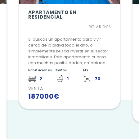
APARTAMENTO EN
RESIDENCIAL
REF: ATHENEA
Si buscas un apartamento para vivir
cerca de la playa todo el año, o
simplemente busca invertir en el sector
inmobiliario. Este apartamento cuenta
con muchas posibilidades, amoblado y
equipado listo para entrar a vivir. Cerca
Habitaciones
Baños
M2
de los servicios básicos del día a día,
2
1
70
supermercados farmacias, colegios,
para del autobús, centro médico, y a
VENTA
pocos metros de la playa. Un
187000€
residencial, que cuenta con gimnasio,
sala de reuniones, piscina y conserje
todo el año.